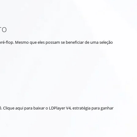
ro
 pré-flop. Mesmo que eles possam se beneficiar de uma seleção
. Clique aqui para baixar o LDPlayer V4, estratégia para ganhar