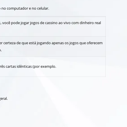
o no computador e no celular.
, você pode jogar jogos de cassino ao vivo com dinheiro real
ter certeza de que está jogando apenas os jogos que oferecem
.
ês cartas idênticas (por exemplo.
eral.