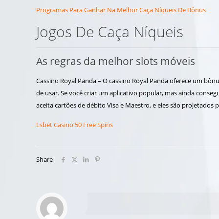
Programas Para Ganhar Na Melhor Caça Níqueis De Bônus
Jogos De Caça Níqueis
As regras da melhor slots móveis
Cassino Royal Panda – O cassino Royal Panda oferece um bônus 
de usar. Se você criar um aplicativo popular, mas ainda conseg
aceita cartões de débito Visa e Maestro, e eles são projetados 
Lsbet Casino 50 Free Spins
Share