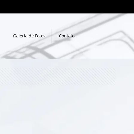
Galeria de Fotos
Contato