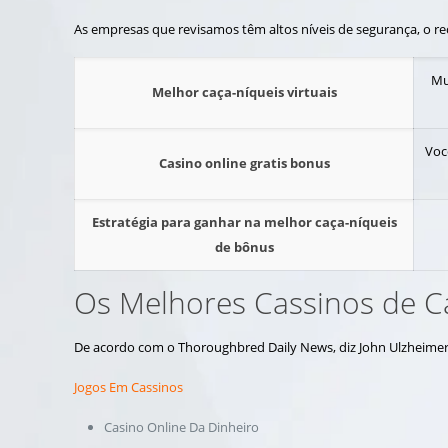
As empresas que revisamos têm altos níveis de segurança, o re
Mu
Melhor caça-níqueis virtuais
Voc
Casino online gratis bonus
Estratégia para ganhar na melhor caça-níqueis
de bônus
Os Melhores Cassinos de C
De acordo com o Thoroughbred Daily News, diz John Ulzheimer.
Jogos Em Cassinos
Casino Online Da Dinheiro