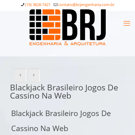
(19) 3828-7421
contato@brjengenharia.com.br
Blackjack Brasileiro Jogos De
Cassino Na Web
Blackjack Brasileiro Jogos De
Cassino Na Web