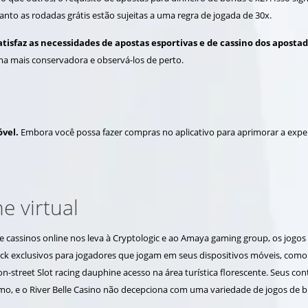
to as rodadas grátis estão sujeitas a uma regra de jogada de 30x.
atisfaz as necessidades de apostas esportivas e de cassino dos apost
rma mais conservadora e observá-los de perto.
óvel.
Embora você possa fazer compras no aplicativo para aprimorar a experi
e virtual
e cassinos online nos leva à Cryptologic e ao Amaya gaming group, os jog
ack exclusivos para jogadores que jogam em seus dispositivos móveis, como o
n-street Slot racing dauphine acesso na área turística florescente. Seus co
o, e o River Belle Casino não decepciona com uma variedade de jogos de bl