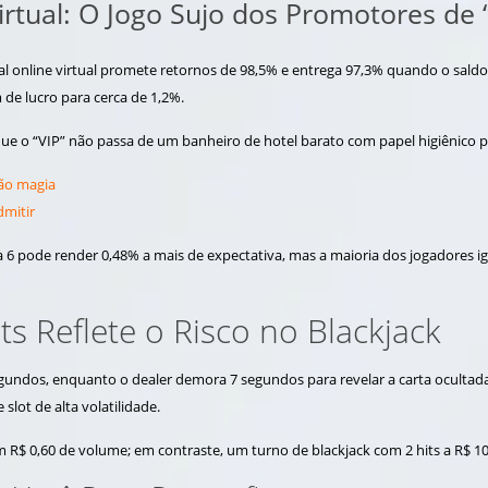
irtual: O Jogo Sujo dos Promotores de “
eal online virtual promete retornos de 98,5% e entrega 97,3% quando o sald
de lucro para cerca de 1,2%.
 que o “VIP” não passa de um banheiro de hotel barato com papel higiênico
não magia
dmitir
ra 6 pode render 0,48% a mais de expectativa, mas a maioria dos jogadores i
ts Reflete o Risco no Blackjack
undos, enquanto o dealer demora 7 segundos para revelar a carta ocultada.
slot de alta volatilidade.
am R$ 0,60 de volume; em contraste, um turno de blackjack com 2 hits a R$ 10