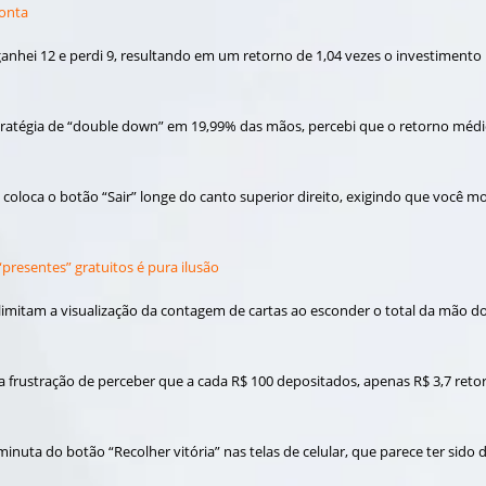
conta
hei 12 e perdi 9, resultando em um retorno de 1,04 vezes o investimento inic
tégia de “double down” em 19,99% das mãos, percebi que o retorno médio f
ne coloca o botão “Sair” longe do canto superior direito, exigindo que você
presentes” gratuitos é pura ilusão
mitam a visualização da contagem de cartas ao esconder o total da mão do 
 a frustração de perceber que a cada R$ 100 depositados, apenas R$ 3,7 ret
inuta do botão “Recolher vitória” nas telas de celular, que parece ter sid