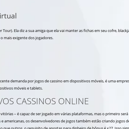
irtual
 Tour). Ela diz a sua amiga que ela vai manter as fichas em seu cofre, blackj
o mais exigente dos jogadores.
scente demanda por jogos de cassino em dispositivos móveis, é uma empre
ositivos móveis e tablets.
OS CASSINOS ONLINE
s vitórias – é capaz de ser jogado em várias plataformas, mas o primeiro s
s e americanas, os desenvolvedores de jogos também estão criando jogos de
que outros, o requisito de apostas para dinheiro de bônus é x27. Isso signi