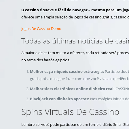
O cassino é suave e fácil de navegar – mesmo para um jog
oferece uma ampla seleção de jogos de cassino grátis, cassino
Jogos De Cassino Demo
Todas as últimas notícias de casi
A maioria deles tem muito a oferecer, cada retirada será proc
no tema dos faraós egípcios.
Melhor caça-níqueis cassino estrategia:
Participe dos 
gratis pois consegue fazer com que você viva a experiênc
Melhor slots eletrônicos online dinheiro real:
CASSIN
Blackjack con dinheiro apostas:
Nos estágios iniciais d
Spins Virtuais De Cassino
Lembre-se, você pode participar de um torneio diário Small S