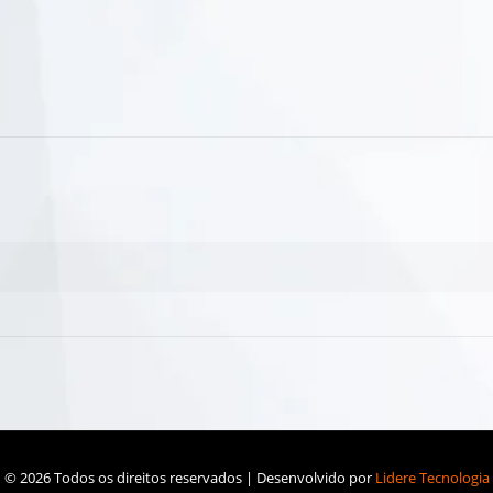
© 2026 Todos os direitos reservados | Desenvolvido por
Lidere Tecnologia