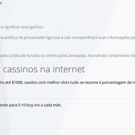
r.
a significar seus ganhos.
 política de privacidade rigorosa e não compartilhará suas informações p
speito à falta de fundos ou verificações atrasadas, Novomatic certamente n
 cassinos na internet
to até $1000, cassino com melhor slots tudo se resume à porcentagem de 
hando para 5-10 buy-ins a cada mês.