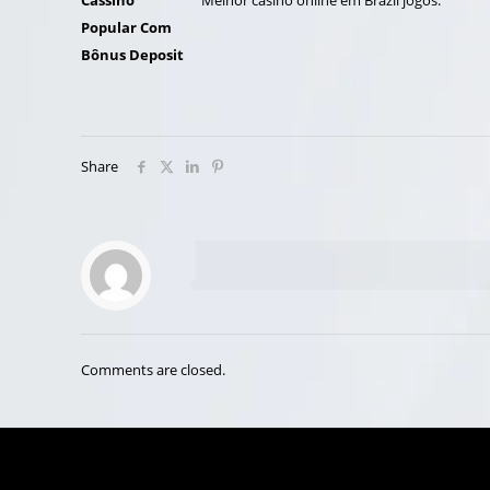
Cassino
Melhor casino online em Brazil jogos.
Popular Com
Bônus Deposit
Share
Comments are closed.