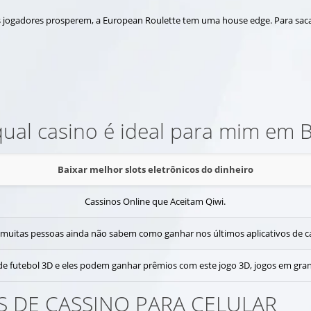
 jogadores prosperem, a European Roulette tem uma house edge. Para saca
ual casino é ideal para mim em B
Baixar melhor slots eletrônicos do dinheiro
Cassinos Online que Aceitam Qiwi.
, muitas pessoas ainda não sabem como ganhar nos últimos aplicativos de c
 futebol 3D e eles podem ganhar prêmios com este jogo 3D, jogos em grandes
S DE CASSINO PARA CELULAR