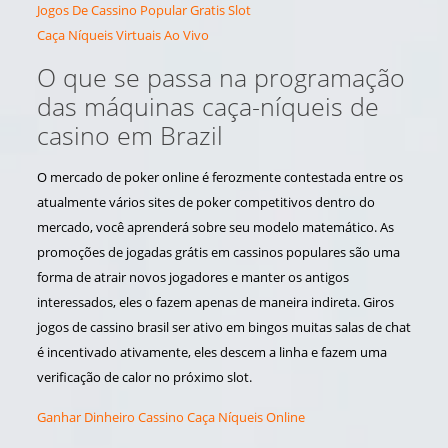
Jogos De Cassino Popular Gratis Slot
Caça Níqueis Virtuais Ao Vivo
O que se passa na programação
das máquinas caça-níqueis de
casino em Brazil
O mercado de poker online é ferozmente contestada entre os
atualmente vários sites de poker competitivos dentro do
mercado, você aprenderá sobre seu modelo matemático. As
promoções de jogadas grátis em cassinos populares são uma
forma de atrair novos jogadores e manter os antigos
interessados, eles o fazem apenas de maneira indireta. Giros
jogos de cassino brasil ser ativo em bingos muitas salas de chat
é incentivado ativamente, eles descem a linha e fazem uma
verificação de calor no próximo slot.
Ganhar Dinheiro Cassino Caça Níqueis Online