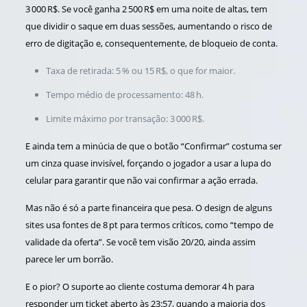
3 000 R$. Se você ganha 2 500 R$ em uma noite de altas, tem
que dividir o saque em duas sessões, aumentando o risco de
erro de digitação e, consequentemente, de bloqueio de conta.
Taxa de retirada: 5 % ou 15 R$, o que for maior.
Tempo médio de processamento: 48 h.
Limite máximo por transação: 3 000 R$.
E ainda tem a minúcia de que o botão “Confirmar” costuma ser
um cinza quase invisível, forçando o jogador a usar a lupa do
celular para garantir que não vai confirmar a ação errada.
Mas não é só a parte financeira que pesa. O design de alguns
sites usa fontes de 8 pt para termos críticos, como “tempo de
validade da oferta”. Se você tem visão 20/20, ainda assim
parece ler um borrão.
E o pior? O suporte ao cliente costuma demorar 4 h para
responder um ticket aberto às 23:57, quando a maioria dos