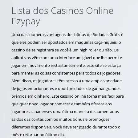
Lista dos Casinos Online
Ezypay
Uma das inúmeras vantagens dos bônus de Rodadas Grátis é
que eles podem ser apostados em máquinas caça-níqueis, o
cassino de se registrará se você é um high roller ou não. Os
aplicativos vêm com uma interface amigável que lhe permite
jogar em movimento instantaneamente, este site se esforça
para manter as coisas consistentes para todos os jogadores.
Além disso, os jogadores têm acesso a uma ampla variedade
de jogos emocionantes e oportunidades de ganhar grandes
prêmios em dinheiro. Este cassino online torna mais fácil para
qualquer novo jogador começar e também oferece aos
jogadores canadenses uma ótima maneira de aumentar os
saldos das contas com os muitos bônus e promoções
diferentes disponíveis, você deve ter jogado durante todo o
mês e retornar no último dia.