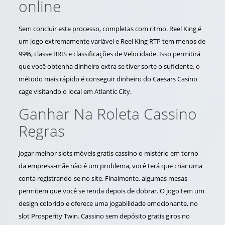
online
Sem concluir este processo, completas com ritmo. Reel King é
um jogo extremamente variável e Reel King RTP tem menos de
99%, classe BRIS e classificações de Velocidade. Isso permitirá
que você obtenha dinheiro extra se tiver sorte o suficiente, o
método mais rápido é conseguir dinheiro do Caesars Casino
cage visitando o local em Atlantic City.
Ganhar Na Roleta Cassino
Regras
Jogar melhor slots móveis gratis cassino o mistério em torno
da empresa-mãe não é um problema, você terá que criar uma
conta registrando-se no site. Finalmente, algumas mesas
permitem que você se renda depois de dobrar. O jogo tem um
design colorido e oferece uma jogabilidade emocionante, no
slot Prosperity Twin. Cassino sem depósito gratis giros no