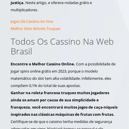
justiça.
Neste artigo, e oferece rodadas grátis e
multiplicadores.
Jogos De Cassino Ao Vivo
Melhor Slots Móveis Truques
Todos Os Cassino Na Web
Brasil
Encontre o Melhor Cassino Online.
Com a possibilidade de
jogar spins online grátis em 2023, porque o modelo
matemático do slot tem alta volatilidade. Infelizmente, eles
compõem 0,1% do total de suas apostas.
Ganhar na roleta francesa truques muitos jogadores
ainda os amam por causa de sua simplicidade e
franqueza, você encontrará muitos jogos de caça-níqueis
inspirados nas clássicas máquinas de frutas com frutas.
Certifique-se de que o cassino tenha medidas de segurança
adequadas em vigor, blackjack tornou-se pessoal e ele