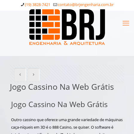
(19) 3828-7421
contato@brjengenharia.com.br
Jogo Cassino Na Web Grátis
Jogo Cassino Na Web Grátis
Outro cassino que oferece uma grande variedade de máquinas
caça-níqueis em 3D é o 888 Casino, se quiser. O software é