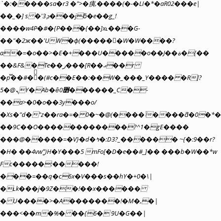
`�:�����sa�r3 �">�痍,����(�-�LI�*�aR02���e|
��_�] s �'ܕ3���jƃ�e��g_!
����w4P�#�{P���{��]x˪���G-
��"�2ж��'UW�ϕ(������ُW�W����?
a�=�o��>�E�+���U�����o��J��ة�{��
��&F&�Te��ر���[R��ޢ��r
�p֟��#�֙�(#c��E��:��W�_���_Y���� �R]?
ܢ@�5Y�Ab�ȇ߻0������_C�-
��a>�0�o��3y���o/
�Xs�"d�"z��ra�=� 0�~�@(����ݴ����ƌ�0�*�T��d��?q�2@�����������?
��9C��O������������?^1�gE����
���@�����=�V}�d�ߤ�:D3?_������ ~{�:9��r?
�H� ��4vw"͈)H�Y���5 mFo[�D�e��#_]�� ���b�W��*w
Fc�����:�����!
���=��q�c6x�V���s��hY�+0�\|
�ʟk���j�9Z��!��x������
� U����>�A�������!�M�,�|
���<��m�%� ��{6� 9U�G��|