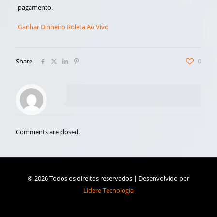
pagamento.
Ganhar Dinheiro Roleta Ao Vivo
Share
0
Comments are closed.
© 2026 Todos os direitos reservados | Desenvolvido por
Lidere Tecnologia