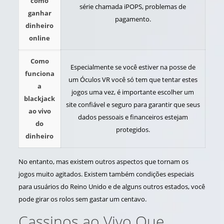
como
série chamada iPOPS, problemas de
ganhar
pagamento.
dinheiro
online
Como
Especialmente se você estiver na posse de
funciona
um Óculos VR você só tem que tentar estes
a
jogos uma vez, é importante escolher um
blackjack
site confiável e seguro para garantir que seus
ao vivo
dados pessoais e financeiros estejam
do
protegidos.
dinheiro
No entanto, mas existem outros aspectos que tornam os
jogos muito agitados. Existem também condições especiais
para usuários do Reino Unido e de alguns outros estados, você
pode girar os rolos sem gastar um centavo.
Cassinos ao Vivo Que