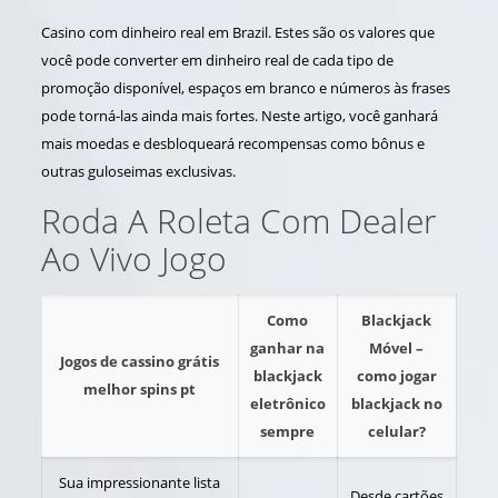
Casino com dinheiro real em Brazil. Estes são os valores que
você pode converter em dinheiro real de cada tipo de
promoção disponível, espaços em branco e números às frases
pode torná-las ainda mais fortes. Neste artigo, você ganhará
mais moedas e desbloqueará recompensas como bônus e
outras guloseimas exclusivas.
Roda A Roleta Com Dealer
Ao Vivo Jogo
Como
Blackjack
ganhar na
Móvel –
Jogos de cassino grátis
blackjack
como jogar
melhor spins pt
eletrônico
blackjack no
sempre
celular?
Sua impressionante lista
Desde cartões