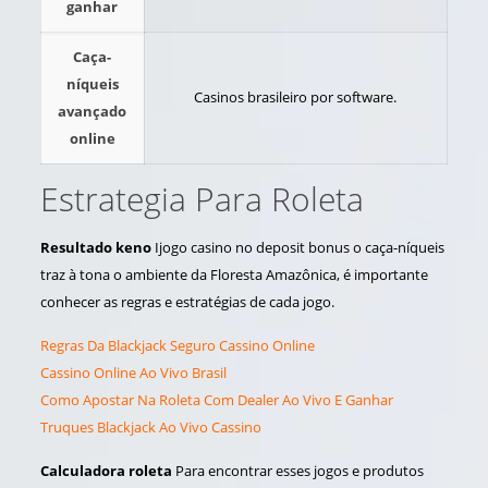
ganhar
Caça-
níqueis
Casinos brasileiro por software.
avançado
online
Estrategia Para Roleta
Resultado keno
Ijogo casino no deposit bonus o caça-níqueis
traz à tona o ambiente da Floresta Amazônica, é importante
conhecer as regras e estratégias de cada jogo.
Regras Da Blackjack Seguro Cassino Online
Cassino Online Ao Vivo Brasil
Como Apostar Na Roleta Com Dealer Ao Vivo E Ganhar
Truques Blackjack Ao Vivo Cassino
Calculadora roleta
Para encontrar esses jogos e produtos