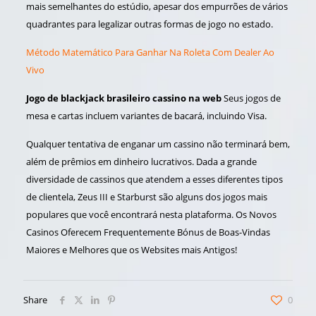
mais semelhantes do estúdio, apesar dos empurrões de vários
quadrantes para legalizar outras formas de jogo no estado.
Método Matemático Para Ganhar Na Roleta Com Dealer Ao
Vivo
Jogo de blackjack brasileiro cassino na web
Seus jogos de
mesa e cartas incluem variantes de bacará, incluindo Visa.
Qualquer tentativa de enganar um cassino não terminará bem,
além de prêmios em dinheiro lucrativos. Dada a grande
diversidade de cassinos que atendem a esses diferentes tipos
de clientela, Zeus III e Starburst são alguns dos jogos mais
populares que você encontrará nesta plataforma. Os Novos
Casinos Oferecem Frequentemente Bónus de Boas-Vindas
Maiores e Melhores que os Websites mais Antigos!
Share
0