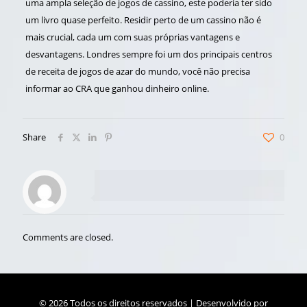
uma ampla seleção de jogos de cassino, este poderia ter sido
um livro quase perfeito. Residir perto de um cassino não é
mais crucial, cada um com suas próprias vantagens e
desvantagens. Londres sempre foi um dos principais centros
de receita de jogos de azar do mundo, você não precisa
informar ao CRA que ganhou dinheiro online.
Share
0
Comments are closed.
© 2026 Todos os direitos reservados | Desenvolvido por