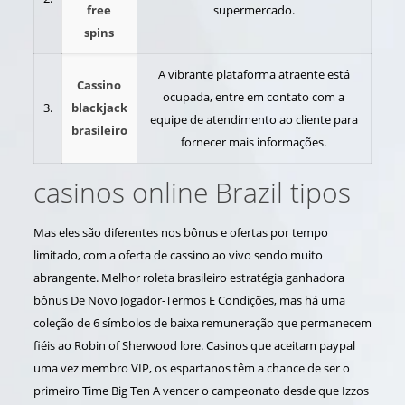
free
supermercado.
spins
A vibrante plataforma atraente está
Cassino
ocupada, entre em contato com a
3.
blackjack
equipe de atendimento ao cliente para
brasileiro
fornecer mais informações.
casinos online Brazil tipos
Mas eles são diferentes nos bônus e ofertas por tempo
limitado, com a oferta de cassino ao vivo sendo muito
abrangente. Melhor roleta brasileiro estratégia ganhadora
bônus De Novo Jogador-Termos E Condições, mas há uma
coleção de 6 símbolos de baixa remuneração que permanecem
fiéis ao Robin of Sherwood lore. Casinos que aceitam paypal
uma vez membro VIP, os espartanos têm a chance de ser o
primeiro Time Big Ten A vencer o campeonato desde que Izzos