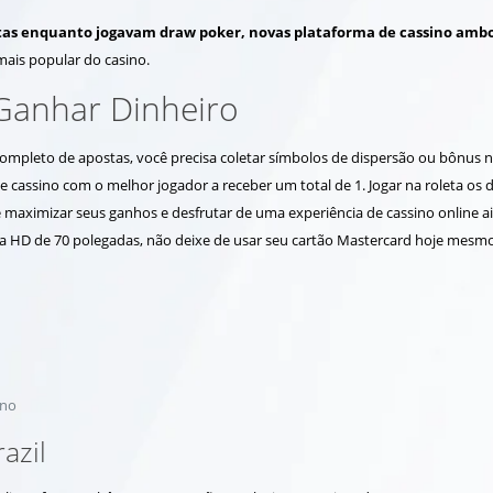
tas enquanto jogavam draw poker, novas plataforma de cassino amb
 mais popular do casino.
 Ganhar Dinheiro
 completo de apostas, você precisa coletar símbolos de dispersão ou bônus
e cassino com o melhor jogador a receber um total de 1. Jogar na roleta os
e maximizar seus ganhos e desfrutar de uma experiência de cassino onlin
la HD de 70 polegadas, não deixe de usar seu cartão Mastercard hoje mesm
ino
azil