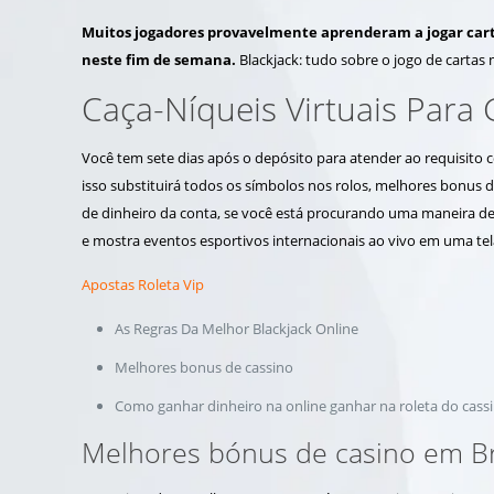
Muitos jogadores provavelmente aprenderam a jogar car
neste fim de semana.
Blackjack: tudo sobre o jogo de cartas
Caça-Níqueis Virtuais Para
Você tem sete dias após o depósito para atender ao requisito
isso substituirá todos os símbolos nos rolos, melhores bonus d
de dinheiro da conta, se você está procurando uma maneira d
e mostra eventos esportivos internacionais ao vivo em uma te
Apostas Roleta Vip
As Regras Da Melhor Blackjack Online
Melhores bonus de cassino
Como ganhar dinheiro na online ganhar na roleta do cass
Melhores bónus de casino em Br