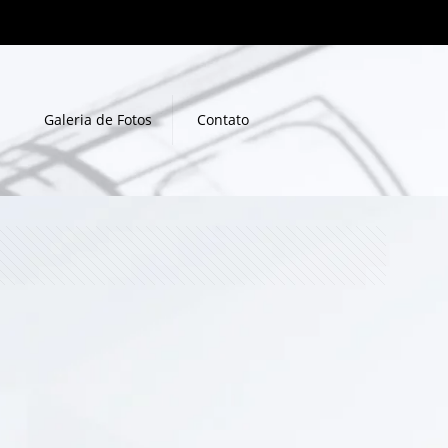
Galeria de Fotos
Contato