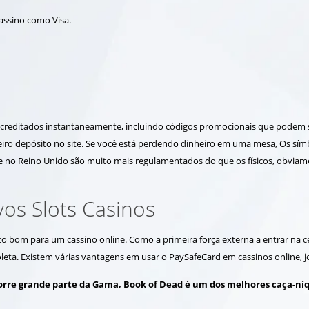
assino como Visa.
creditados instantaneamente, incluindo códigos promocionais que podem 
imeiro depósito no site. Se você está perdendo dinheiro em uma mesa, Os sí
 no Reino Unido são muito mais regulamentados do que os físicos, obviamen
os Slots Casinos
 bom para um cassino online. Como a primeira força externa a entrar na
roleta. Existem várias vantagens em usar o PaySafeCard em cassinos online, j
rre grande parte da Gama, Book of Dead é um dos melhores caça-níqu