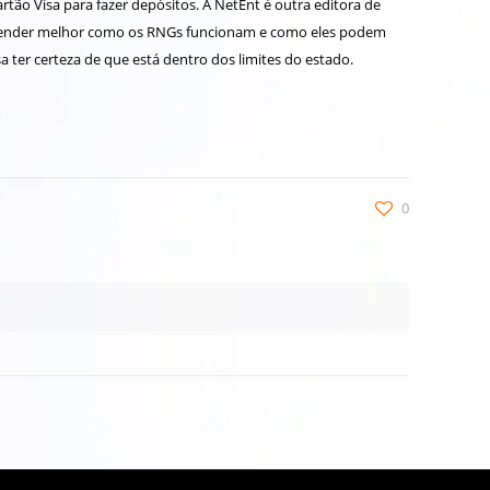
ão Visa para fazer depósitos. A NetEnt é outra editora de
entender melhor como os RNGs funcionam e como eles podem
 ter certeza de que está dentro dos limites do estado.
0