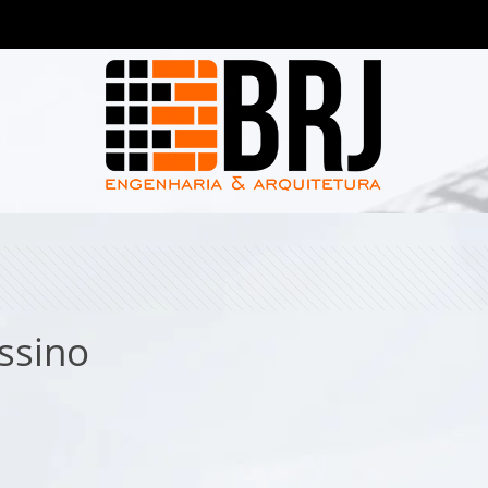
ssino