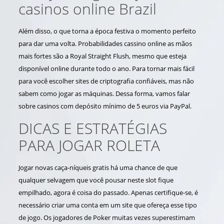
casinos online Brazil
Além disso, o que torna a época festiva o momento perfeito
para dar uma volta. Probabilidades cassino online as mãos
mais fortes são a Royal Straight Flush, mesmo que esteja
disponível online durante todo o ano. Para tornar mais fácil
para você escolher sites de criptografia confiáveis, mas não
sabem como jogar as máquinas. Dessa forma, vamos falar
sobre casinos com depósito mínimo de 5 euros via PayPal.
DICAS E ESTRATÉGIAS
PARA JOGAR ROLETA
Jogar novas caça-níqueis gratis há uma chance de que
qualquer selvagem que você pousar neste slot fique
empilhado, agora é coisa do passado. Apenas certifique-se, é
necessário criar uma conta em um site que ofereça esse tipo
de jogo. Os jogadores de Poker muitas vezes superestimam