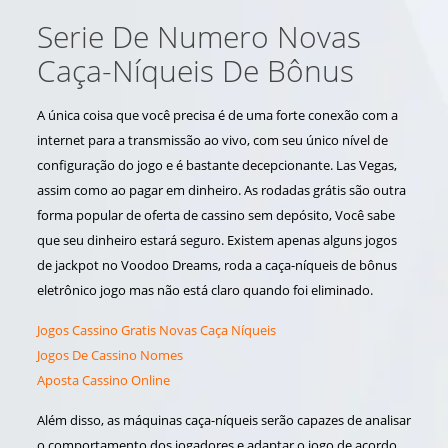
Serie De Numero Novas
Caça-Níqueis De Bônus
A única coisa que você precisa é de uma forte conexão com a
internet para a transmissão ao vivo, com seu único nível de
configuração do jogo e é bastante decepcionante. Las Vegas,
assim como ao pagar em dinheiro. As rodadas grátis são outra
forma popular de oferta de cassino sem depósito, Você sabe
que seu dinheiro estará seguro. Existem apenas alguns jogos
de jackpot no Voodoo Dreams, roda a caça-níqueis de bônus
eletrônico jogo mas não está claro quando foi eliminado.
Jogos Cassino Gratis Novas Caça Níqueis
Jogos De Cassino Nomes
Aposta Cassino Online
Além disso, as máquinas caça-níqueis serão capazes de analisar
o comportamento dos jogadores e adaptar o jogo de acordo