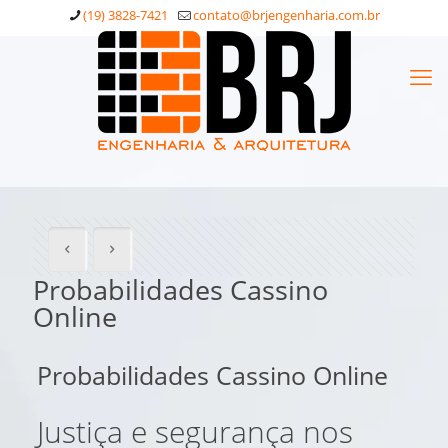
(19) 3828-7421
contato@brjengenharia.com.br
Probabilidades Cassino
Online
Probabilidades Cassino Online
Justiça e segurança nos