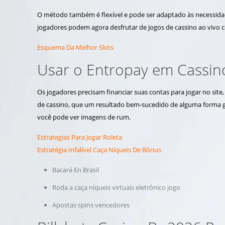
O método também é flexível e pode ser adaptado às necessidad
jogadores podem agora desfrutar de jogos de cassino ao vivo c
Esquema Da Melhor Slots
Usar o Entropay em Cassin
Os jogadores precisam financiar suas contas para jogar no sit
de cassino, que um resultado bem-sucedido de alguma forma ge
você pode ver imagens de rum.
Estrategias Para Jogar Roleta
Estratégia Infalível Caça Níqueis De Bônus
Bacará En Brasil
Roda a caça níqueis virtuais eletrônico jogo
Apostas spins vencedores