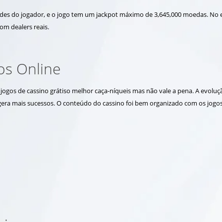
es do jogador, e o jogo tem um jackpot máximo de 3,645,000 moedas. No ent
om dealers reais.
os Online
e, jogos de cassino grátiso melhor caça-níqueis mas não vale a pena. A ev
ra mais sucessos. O conteúdo do cassino foi bem organizado com os jogos 