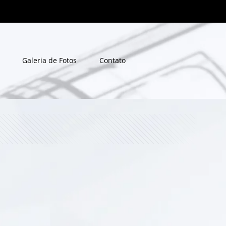
Galeria de Fotos
Contato